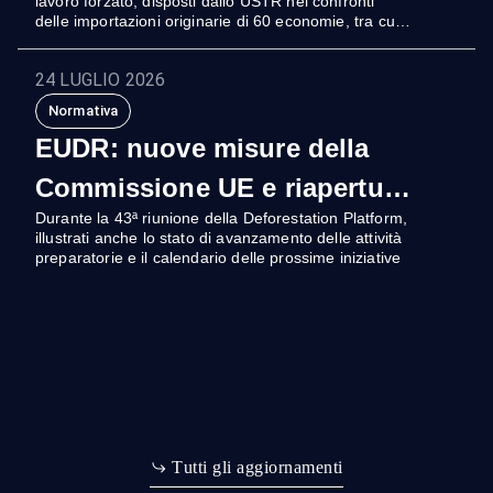
lavoro forzato, disposti dallo USTR nei confronti
delle importazioni originarie di 60 economie, tra cui
l’Ue
24 LUGLIO 2026
Normativa
EUDR: nuove misure della
Commissione UE e riapertura
Durante la 43ª riunione della Deforestation Platform,
del Sistema Informativo
illustrati anche lo stato di avanzamento delle attività
preparatorie e il calendario delle prossime iniziative
T
u
t
t
i
g
l
i
a
g
g
i
o
r
n
a
m
e
n
t
i
m
T
u
g
g
g
o
n
a
a
r
t
t
i
l
i
i