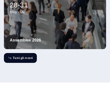
28-31
Mag - Dic
Relazioni industriali
Assemblee 2026
T
u
t
t
i
g
l
i
e
v
e
n
t
i
T
u
n
g
v
e
e
t
t
t
i
l
i
i