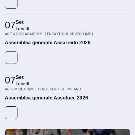
07
Set
Lunedì
Convenzioni
ARTWOOD ACADEMY - LENTATE SUL SEVESO (MB)
Assemblea generale Assarredo 2026
07
Set
Lunedì
ARTEMIDE COMPETENCE CENTER - MILANO
Dogane
Assemblea generale Assoluce 2026