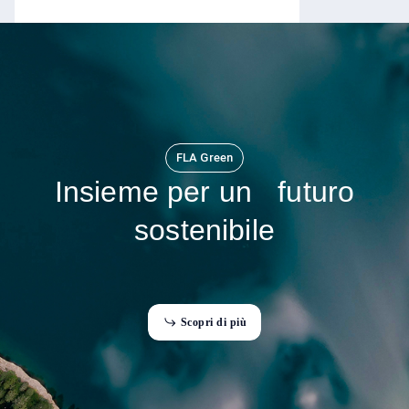
Formazione FLA
FLA Green
Insieme per un futuro
sostenibile
Finanziamenti
S
c
o
p
r
i
d
i
p
i
ù
S
p
d
p
ù
o
c
r
i
i
i