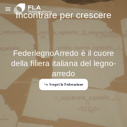
Incontrare per crescere
FederlegnoArredo è il cuore
della filiera italiana del legno-
arredo
S
c
o
p
r
i
l
a
F
e
d
e
r
a
z
i
o
n
e
S
p
F
d
n
o
a
a
o
c
r
e
e
r
z
e
i
l
i