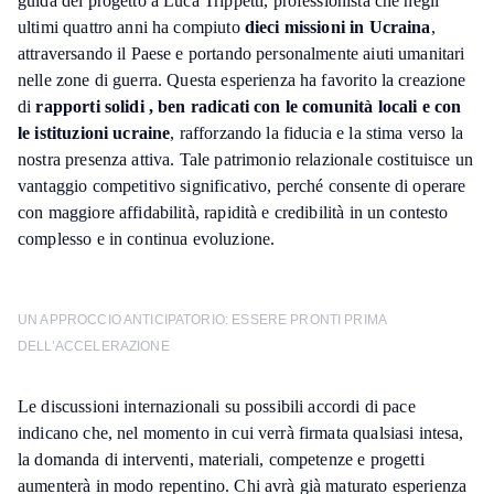
guida del progetto a Luca Trippetti, professionista che negli
ultimi quattro anni ha compiuto
dieci missioni in Ucraina
,
attraversando il Paese e portando personalmente aiuti umanitari
nelle zone di guerra. Questa esperienza ha favorito la creazione
di
rapporti solidi , ben radicati con le comunità locali e con
le istituzioni ucraine
, rafforzando la fiducia e la stima verso la
nostra presenza attiva. Tale patrimonio relazionale costituisce un
vantaggio competitivo significativo, perché consente di operare
con maggiore affidabilità, rapidità e credibilità in un contesto
complesso e in continua evoluzione.
UN APPROCCIO ANTICIPATORIO: ESSERE PRONTI PRIMA
DELL’ACCELERAZIONE
Le discussioni internazionali su possibili accordi di pace
indicano che, nel momento in cui verrà firmata qualsiasi intesa,
la domanda di interventi, materiali, competenze e progetti
aumenterà in modo repentino. Chi avrà già maturato esperienza