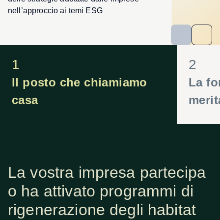
nell’approccio ai temi ESG
1
2
Il posto che chiamiamo
La fo
casa
merit
La vostra impresa partecipa
o ha attivato​ programmi di
rigenerazione degli habitat