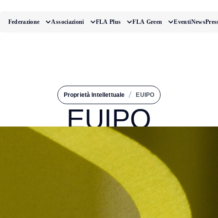
Federazione
Associazioni
FLA Plus
FLA Green
Eventi
News
Pres
/
Proprietà Intellettuale
EUIPO
EUIPO