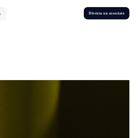
D
i
v
e
n
t
a
u
n
a
s
s
o
c
i
a
t
o
s
D
n
v
e
t
i