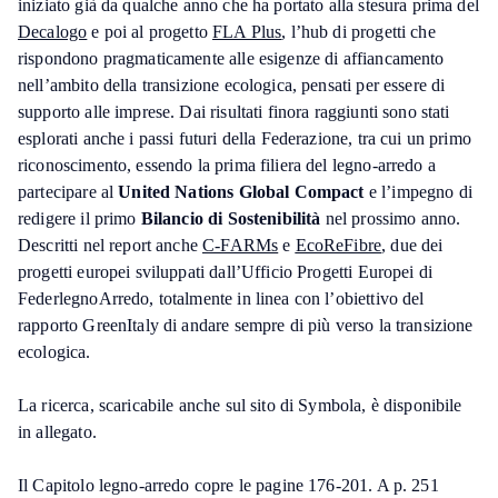
iniziato già da qualche anno che ha portato alla stesura prima del
Decalogo
e poi al progetto
FLA Plus
, l’hub di progetti che
rispondono pragmaticamente alle esigenze di affiancamento
nell’ambito della transizione ecologica, pensati per essere di
supporto alle imprese. Dai risultati finora raggiunti sono stati
esplorati anche i passi futuri della Federazione, tra cui un primo
riconoscimento, essendo la prima filiera del legno-arredo a
partecipare al
United Nations Global Compact
e l’impegno di
redigere il primo
Bilancio di Sostenibilità
nel prossimo anno.
Descritti nel report anche
C-FARMs
e
EcoReFibre
, due dei
progetti europei sviluppati dall’Ufficio Progetti Europei di
FederlegnoArredo, totalmente in linea con l’obiettivo del
rapporto GreenItaly di andare sempre di più verso la transizione
ecologica.
La ricerca, scaricabile anche sul sito di Symbola, è disponibile
in allegato.
Il Capitolo legno-arredo copre le pagine 176-201. A p. 251