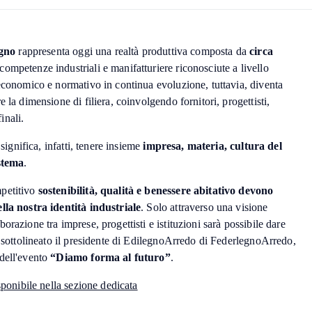
egno
rappresenta oggi una realtà produttiva composta da
circa
competenze industriali e manifatturiere riconosciute a livello
economico e normativo in continua evoluzione, tuttavia, diventa
 la dimensione di filiera, coinvolgendo fornitori, progettisti,
finali.
 significa, infatti, tenere insieme
impresa, materia, cultura del
istema
.
petitivo
sostenibilità, qualità e benessere abitativo devono
lla nostra identità industriale
. Solo attraverso una visione
razione tra imprese, progettisti e istituzioni sarà possibile dare
a sottolineato il presidente di EdilegnoArredo di FederlegnoArredo,
dell'evento
“Diamo forma al futuro”
.
sponibile nella sezione dedicata