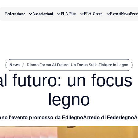
Federazione
Associazioni
FLA Plus
FLA Green
Eventi
News
Pres
/
News
Diamo Forma Al Futuro: Un Focus Sulle Finiture In Legno
futuro: un focus s
legno
lano l'evento promosso da EdilegnoArredo di FederlegnoA