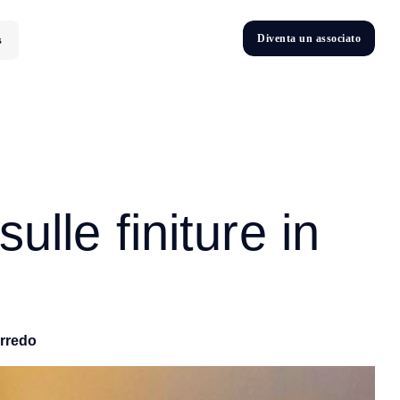
D
i
v
e
n
t
a
u
n
a
s
s
o
c
i
a
t
o
s
D
n
v
e
t
i
ulle finiture in
rredo