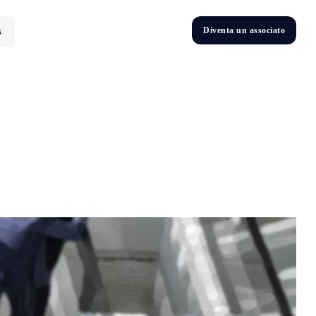
D
i
v
e
n
t
a
u
n
a
s
s
o
c
i
a
t
o
s
D
n
v
e
t
i