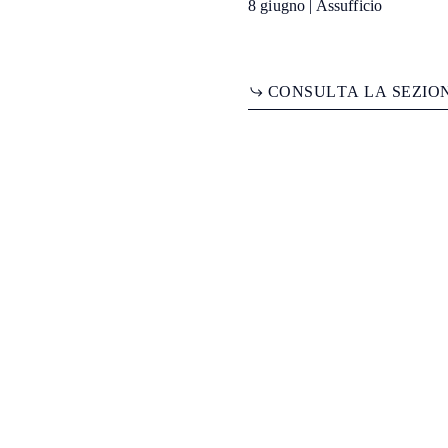
8 giugno | Assufficio
C
O
N
S
U
L
T
A
L
A
S
E
Z
I
O