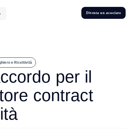
D
i
v
e
n
t
a
u
n
a
s
s
o
c
i
a
t
o
s
D
n
v
e
t
i
hiero e Ricettività
ccordo per il
tore contract
ità