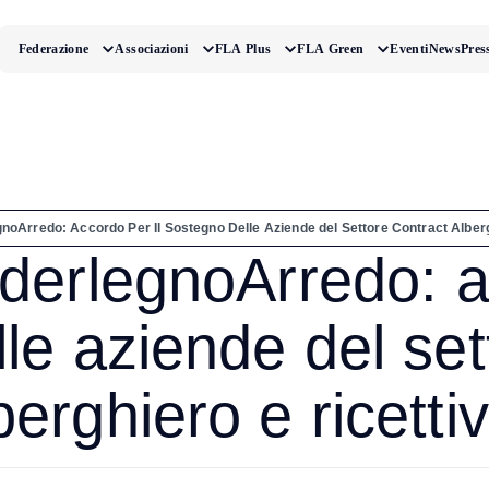
Federazione
Associazioni
FLA Plus
FLA Green
Eventi
News
Pres
noArredo: Accordo Per Il Sostegno Delle Aziende del Settore Contract Alberg
derlegnoArredo: a
le aziende del set
berghiero e ricettiv