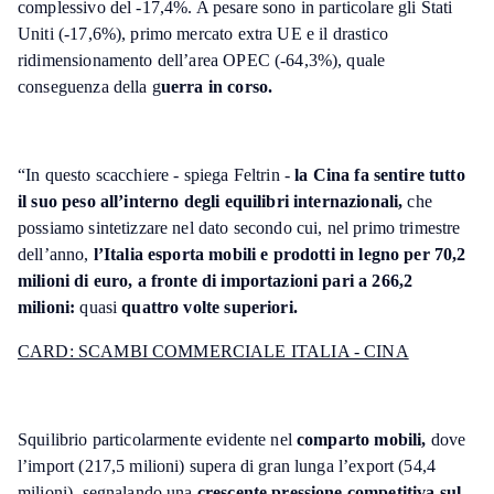
complessivo del -17,4%. A pesare sono in particolare gli Stati
Uniti (-17,6%), primo mercato extra UE e il drastico
ridimensionamento dell’area OPEC (-64,3%), quale
conseguenza della g
uerra in corso.
“In questo scacchiere - spiega Feltrin -
la Cina fa sentire tutto
il suo peso all’interno degli equilibri internazionali,
che
possiamo sintetizzare nel dato secondo cui, nel primo trimestre
dell’anno,
l’Italia esporta mobili e prodotti in legno per 70,2
milioni di euro, a fronte di importazioni pari a 266,2
milioni:
quasi
quattro volte superiori.
CARD: SCAMBI COMMERCIALE ITALIA - CINA
Squilibrio particolarmente evidente nel
comparto mobili,
dove
l’import (217,5 milioni) supera di gran lunga l’export (54,4
milioni), segnalando una
crescente pressione competitiva sul