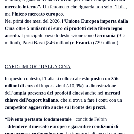
mercato interno”.
Un fenomeno che riguarda non solo l’Italia,
ma
l’intero mercato europeo.
Nei primi due mesi del 2026,
l’Unione Europea importa dalla
Cina oltre 5 miliardi di euro di prodotti della filiera legno-
arredo.
I principali paesi di destinazione sono
Germania (
912
milioni), P
aesi Bassi
(846 milioni) e
Francia
(729 milioni).
CARD: IMPORT DALLA CINA
In questo contesto, l’Italia si colloca al
sesto posto
con
356
milioni di euro
di importazioni (-10,9%), a dimostrazione
dell’
ampia presenza dei prodotti cines
i anche nei
mercati
chiave dell’export italiano
, che si trova a fare i conti con un
c
ompetitor agguerrito anche sul fronte dei prezzi.
“Diventa pertanto fondamentale
- conclude Feltrin
-
difendere il mercato europeo
e
garantire condizioni di
concorrenza realmente eque.
Le imprese italiane ed europee