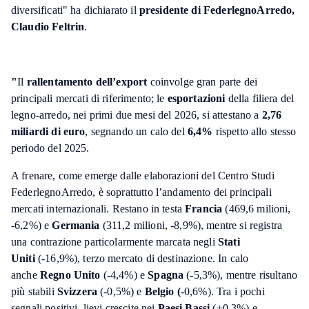
diversificati" ha dichiarato il
presidente di FederlegnoArredo,
Claudio Feltrin
.
"
Il
rallentamento dell’export
coinvolge gran parte dei
principali mercati di riferimento; le
esportazioni
della filiera del
legno-arredo, nei primi due mesi del 2026, si attestano a
2,76
miliardi di euro
, segnando un calo del
6,4%
rispetto allo stesso
periodo del 2025.
A frenare, come emerge dalle elaborazioni del Centro Studi
FederlegnoArredo, è soprattutto l’andamento dei principali
mercati internazionali. Restano in testa
Francia
(469,6 milioni,
-6,2%) e
Germania
(311,2 milioni, -8,9%), mentre si registra
una contrazione particolarmente marcata negli
Stati
Uniti
(-16,9%), terzo mercato di destinazione. In calo
anche
Regno Unito
(-4,4%) e
Spagna
(-5,3%), mentre risultano
più stabili
Svizzera
(-0,5%) e
Belgio (
-0,6%). Tra i pochi
segnali positivi, lievi crescite nei
Paesi Bassi
(+0,3%) e