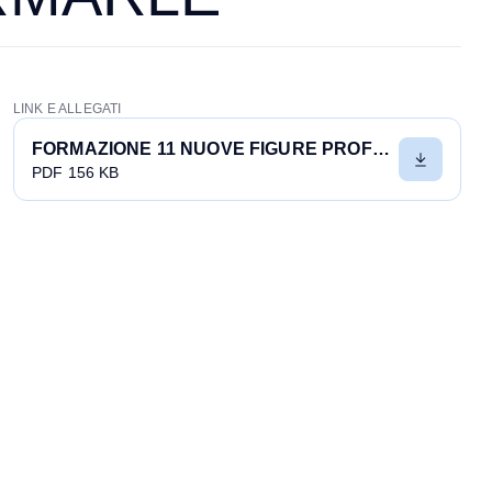
LINK E ALLEGATI
FORMAZIONE 11 NUOVE FIGURE PROFESSIONALI PER LA TRANSIZIONE DIGITALE E GREEN UN PROGETTO EUROPEO PER CAPIRE COME FORMARLE
PDF 156 KB