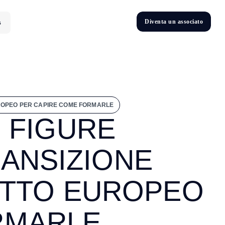
D
i
v
e
n
t
a
u
n
a
s
s
o
c
i
a
t
o
s
D
n
v
e
t
i
UROPEO PER CAPIRE COME FORMARLE
 FIGURE
RANSIZIONE
ETTO EUROPEO
RMARLE