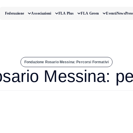
Federazione
Associazioni
FLA Plus
FLA Green
Eventi
News
Pres
Fondazione Rosario Messina: Percorsi Formativi
ario Messina: per