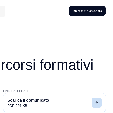
D
i
v
e
n
t
a
u
n
a
s
s
o
c
i
a
t
o
s
D
n
v
e
t
i
corsi formativi
LINK E ALLEGATI
Scarica il comunicato
PDF 291 KB