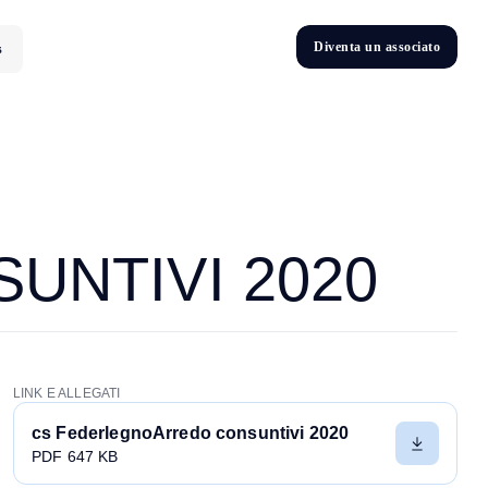
D
i
v
e
n
t
a
u
n
a
s
s
o
c
i
a
t
o
s
D
n
v
e
t
i
UNTIVI 2020
LINK E ALLEGATI
cs FederlegnoArredo consuntivi 2020
PDF 647 KB