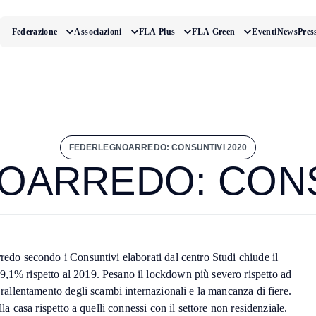
Federazione
Associazioni
FLA Plus
FLA Green
Eventi
News
Pres
FEDERLEGNOARREDO: CONSUNTIVI 2020
ARREDO: CONS
rredo secondo i Consuntivi elaborati dal centro Studi chiude il
9,1% rispetto al 2019. Pesano il lockdown più severo rispetto ad
o rallentamento degli scambi internazionali e la mancanza di fiere.
alla casa rispetto a quelli connessi con il settore non residenziale.