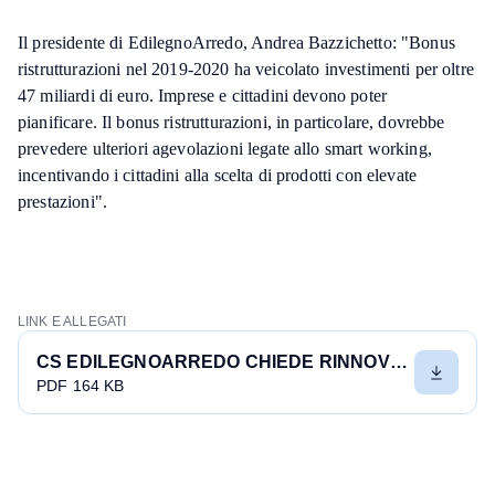
Il presidente di EdilegnoArredo, Andrea Bazzichetto: "Bonus
ristrutturazioni nel 2019-2020 ha veicolato investimenti per oltre
47 miliardi di euro. Imprese e cittadini devono poter
pianificare. Il bonus ristrutturazioni, in particolare, dovrebbe
prevedere ulteriori agevolazioni legate allo smart working,
incentivando i cittadini alla scelta di prodotti con elevate
prestazioni".
LINK E ALLEGATI
CS EDILEGNOARREDO CHIEDE RINNOVO ECOBONUS E BONUS RISTRUTTURAZIONI
PDF 164 KB