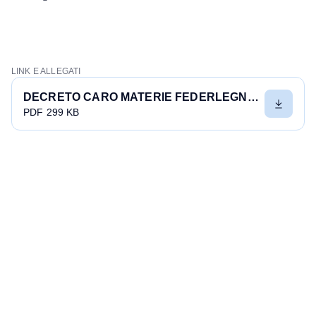
LINK E ALLEGATI
DECRETO CARO MATERIE FEDERLEGNOARREDO CHIEDE INCONTRO A MINISTERO LEGNO STRUTTURALE FUORI DA FONDO COS A RISCHIO AZIENDE E BIOEDILIZIA
PDF 299 KB