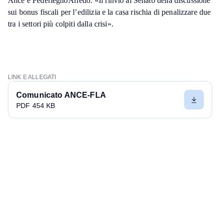
Ance e FederlegnoArredo: «Il rinvio al Senato della discussione
sui bonus fiscali per l’edilizia e la casa rischia di penalizzare due
tra i settori più colpiti dalla crisi».
LINK E ALLEGATI
Comunicato ANCE-FLA
PDF 454 KB