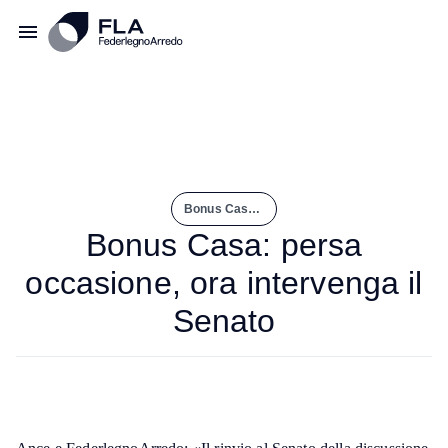
Bonus Casa: Persa Occasione, Ora Intervenga Il Senato
Bonus Casa: persa
occasione, ora intervenga il
Senato