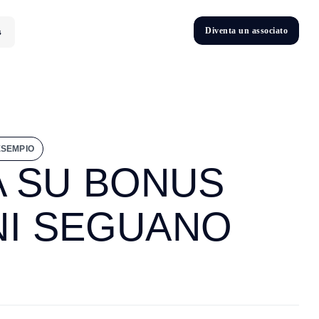
D
i
v
e
n
t
a
u
n
a
s
s
o
c
i
a
t
o
s
D
n
v
e
t
i
ESEMPIO
A SU BONUS
NI SEGUANO