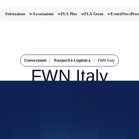
Federazione
Associazioni
FLA Plus
FLA Green
Eventi
News
Pres
/
/
Convenzioni
Trasporti e Logistica
FWN Italy
FWN Italy