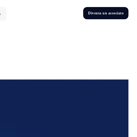
D
i
v
e
n
t
a
u
n
a
s
s
o
c
i
a
t
o
s
D
n
v
e
t
i