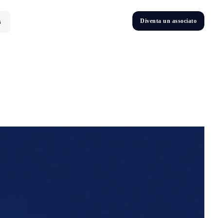
D
i
v
e
n
t
a
u
n
a
s
s
o
c
i
a
t
o
s
D
n
v
e
t
i