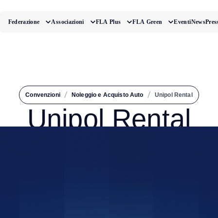
Federazione
Associazioni
FLA Plus
FLA Green
Eventi
News
Pres
/
/
Convenzioni
Noleggio e Acquisto Auto
Unipol Rental
Unipol Rental