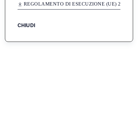
R
E
G
O
L
A
M
E
N
T
O
D
I
E
S
E
C
U
Z
I
O
N
E
(
U
E
)
2
0
2
3
/
1
7
7
CHIUDI