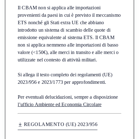
Il CBAM non si applica alle importazioni
provenienti da paesi in cui è previsto il meccanismo
ETS nonché gli Stati extra UE che abbiano
introdotto un sistema di scambio delle quote di
emissione equivalente al sistema ETS. Il CBAM
non si applica nemmeno alle importazioni di basso
valore (<150€), alle merci in transito e alle merci o
utilizzate nel contesto di attività militari.
Si allega il testo completo dei regolamenti (UE)
2023/956 e 2023/1773 per approfondimenti.
Per eventuali delucidazioni, sempre a disposizione
l’ufficio Ambiente ed Economia Circolare
R
E
G
O
L
A
M
E
N
T
O
(
U
E
)
2
0
2
3
/
9
5
6
M
G
O
A
N
O
R
E
L
E
T