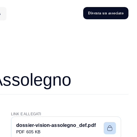
D
i
v
e
n
t
a
u
n
a
s
s
o
c
i
a
t
o
s
D
n
v
e
t
i
Assolegno
LINK E ALLEGATI
dossier-vision-assolegno_def.pdf
PDF 605 KB