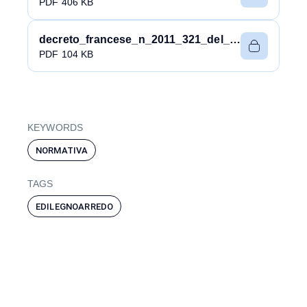
PDF 406 KB
decreto_francese_n_2011_321_del_23_marzo_2011-0.pdf
PDF 104 KB
KEYWORDS
NORMATIVA
TAGS
EDILEGNOARREDO