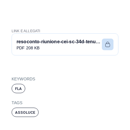
LINK E ALLEGATI
resoconto-riunione-cei-sc-34d-tenutasi-in-data-28-gennaio-2025.pdf
PDF 208 KB
KEYWORDS
FLA
TAGS
ASSOLUCE