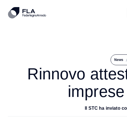
News
Rinnovo attest
imprese
Il STC ha inviato c