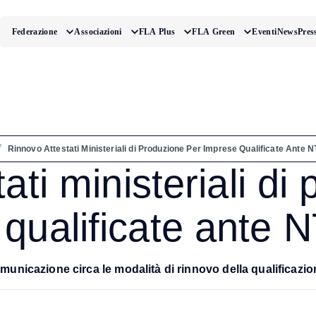
Federazione
Associazioni
FLA Plus
FLA Green
Eventi
News
Pres
/
Rinnovo Attestati Ministeriali di Produzione Per Imprese Qualificate Ante 
ati ministeriali di
 qualificate ante 
omunicazione circa le modalità di rinnovo della qualificaz