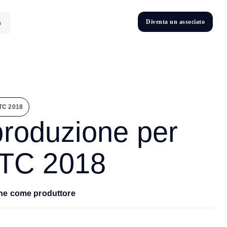
D
i
v
e
n
t
a
u
n
a
s
s
o
c
i
a
t
o
s
D
n
v
e
t
i
NTC 2018
 produzione per
NTC 2018
ione come produttore