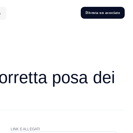
D
i
v
e
n
t
a
u
n
a
s
s
o
c
i
a
t
o
s
D
n
v
e
t
i
orretta posa dei
LINK E ALLEGATI