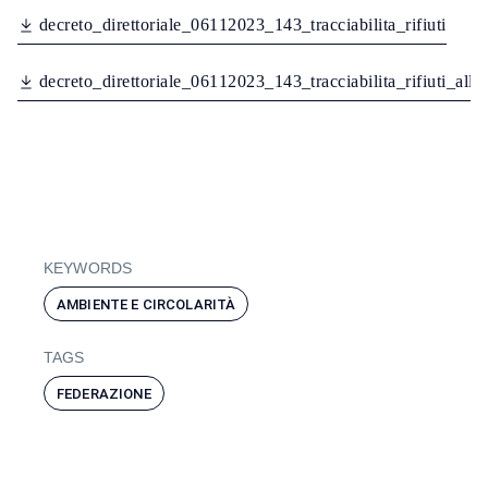
d
e
c
r
e
t
o
_
d
i
r
e
t
t
o
r
i
a
l
e
_
0
6
1
1
2
0
2
3
_
1
4
3
_
t
r
a
c
c
i
a
b
i
l
i
t
a
_
r
i
f
i
u
t
i
d
e
c
r
d
e
c
r
e
t
o
_
d
i
r
e
t
t
o
r
i
a
l
e
_
0
6
1
1
2
0
2
3
_
1
4
3
_
t
r
a
c
c
i
a
b
i
l
i
t
a
_
r
i
f
i
u
t
i
_
a
l
l
e
KEYWORDS
AMBIENTE E CIRCOLARITÀ
TAGS
FEDERAZIONE