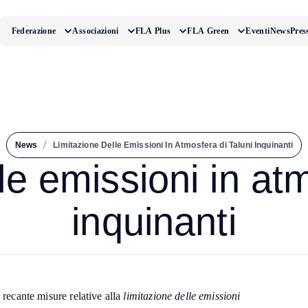
Federazione
Associazioni
FLA Plus
FLA Green
Eventi
News
Pres
/
News
Limitazione Delle Emissioni In Atmosfera di Taluni Inquinanti
le emissioni in atm
inquinanti
 recante misure relative alla
limitazione delle emissioni