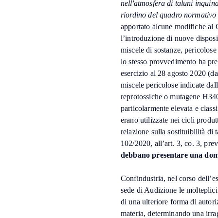
nell'atmosfera di taluni inquin
riordino del quadro normativo 
apportato alcune modifiche al C
l’introduzione di nuove disposiz
miscele di sostanze, pericolose 
lo stesso provvedimento ha previ
esercizio al 28 agosto 2020 (dat
miscele pericolose indicate da
reprotossiche o mutagene H340,
particolarmente elevata e cla
erano utilizzate nei cicli produ
relazione sulla sostituibilità d
102/2020, all’art. 3, co. 3, prev
debbano presentare una doma
Confindustria, nel corso dell’
sede di Audizione le molteplici
di una ulteriore forma di autor
materia, determinando una irra