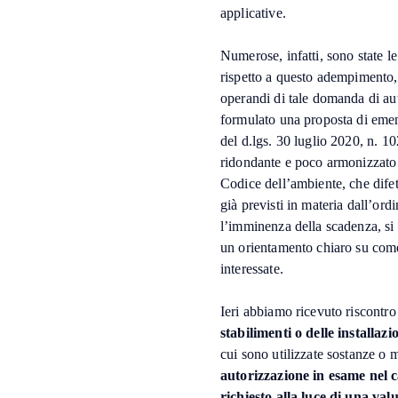
applicative.
Numerose, infatti, sono state 
rispetto a questo adempimento, 
operandi di tale domanda di au
formulato una proposta di eme
del d.lgs. 30 luglio 2020, n. 
ridondante e poco armonizzato 
Codice dell’ambiente, che difet
già previsti in materia dall’ord
l’imminenza della scadenza, si 
un orientamento chiaro su come
interessate.
Ieri abbiamo ricevuto riscontr
stabilimenti o delle installazi
cui sono utilizzate sostanze o m
autorizzazione in esame nel c
richiesto alla luce di una val