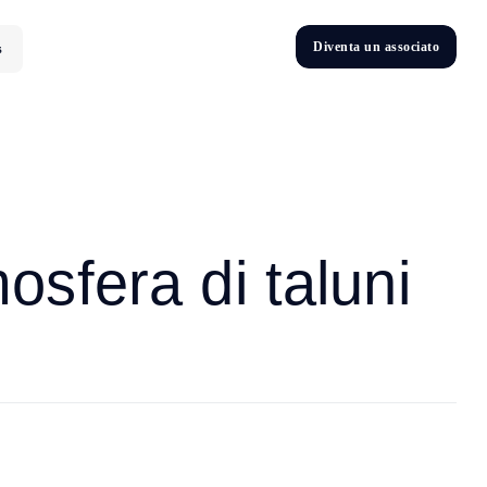
D
i
v
e
n
t
a
u
n
a
s
s
o
c
i
a
t
o
s
D
n
v
e
t
i
osfera di taluni