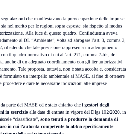
le segnalazioni che manifestavano la preoccupazione delle imprese
sia nel merito per le ragioni sopra esposte, sia rispetto al modus
torizzazione. Alla luce di questo quadro, Confindustria aveva
ndamento al DL “Ambiente”, volta ad abrogare l’art. 3, comma 3,
102, ribadendo che tale previsione rappresenta un adempimento
con il quadro normativo di cui all’art. 271, comma 7-bis, del
ta anche di un adeguato coordinamento con gli iter autorizzativi
inamento. Tale proposta, tuttavia, non è stata accolta e, considerata
è formulato un interpello ambientale al MASE, al fine di ottenere
 procedere e dare le necessarie indicazioni alle imprese
o da parte del MASE ed è stato chiarito che
i gestori degli
oni in esercizio
alla data di entrata in vigore del Dlgs 102/2020, in
iscele “classificate”,
sono tenuti a produrre la domanda di
aso in cui l’autorità competente lo abbia specificamente
utazione della relazione ricevuta.