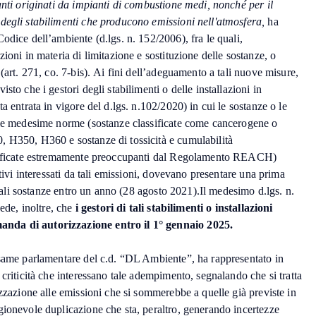
anti originati da impianti di combustione medi, nonché per il
degli stabilimenti che producono emissioni nell'atmosfera,
ha
odice dell’ambiente (d.lgs. n. 152/2006), fra le quali,
ioni in materia di limitazione e sostituzione delle sostanze, o
(art. 271, co. 7-bis). Ai fini dell’adeguamento a tali nuove misure,
sto che i gestori degli stabilimenti o delle installazioni in
a entrata in vigore del d.lgs. n.102/2020) in cui le sostanze o le
lle medesime norme (sostanze classificate come cancerogene o
 H350, H360 e sostanze di tossicità e cumulabilità
ssificate estremamente preoccupanti dal Regolamento REACH)
ttivi interessati da tali emissioni, dovevano presentare una prima
i tali sostanze entro un anno (28 agosto 2021).Il medesimo d.lgs. n.
ede, inoltre, che
i gestori di tali stabilimenti o installazioni
nda di autorizzazione entro il 1° gennaio 2025.
esame parlamentare del c.d. “DL Ambiente”, ha rappresentato in
 criticità che interessano tale adempimento, segnalando che si tratta
izzazione alle emissioni che si sommerebbe a quelle già previste in
gionevole duplicazione che sta, peraltro, generando incertezze