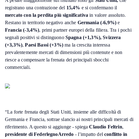
A pesare maggiormente sul risultato sono gli
Stati Uniti,
che
registrano una contrazione del
15,4%
e si confermano il
mercato con la perdita più significativa
in valore assoluto.
Restano in territorio negativo anche
Germania (-6,9%)
e
Francia (-3,4%)
, primi partner europei della filiera. Tra i pochi
segnali positivi si distinguono
Spagna (+1,3%),
Svizzera
(+3,3%)
,
Paesi Bassi (+3%)
ma la crescita interessa
prevalentemente mercati di dimensioni più contenute e non
riesce a compensare la frenata dei principali sbocchi
commerciali.
“La forte frenata degli Stati Uniti, insieme alle difficoltà di
Germania e Francia, sottrae slancio ai nostri principali mercati di
riferimento. A questo si aggiunge - spiega
Claudio Feltrin
,
presidente di FederlegnoArredo
- l’impatto del
conflitto in