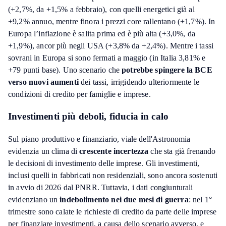
(+2,7%, da +1,5% a febbraio), con quelli energetici già al
+9,2% annuo, mentre finora i prezzi core rallentano (+1,7%). In
Europa l’inflazione è salita prima ed è più alta (+3,0%, da
+1,9%), ancor più negli USA (+3,8% da +2,4%). Mentre i tassi
sovrani in Europa si sono fermati a maggio (in Italia 3,81% e
+79 punti base). Uno scenario che
potrebbe spingere la BCE
verso nuovi aumenti
dei tassi, irrigidendo ulteriormente le
condizioni di credito per famiglie e imprese.
Investimenti più deboli, fiducia in calo
Sul piano produttivo e finanziario, viale dell'Astronomia
evidenzia un clima di
crescente incertezza
che sta già frenando
le decisioni di investimento delle imprese. Gli investimenti,
inclusi quelli in fabbricati non residenziali, sono ancora sostenuti
in avvio di 2026 dal PNRR. Tuttavia, i dati congiunturali
evidenziano un
indebolimento nei due mesi di guerra
: nel 1°
trimestre sono calate le richieste di credito da parte delle imprese
per finanziare investimenti, a causa dello scenario avverso, e