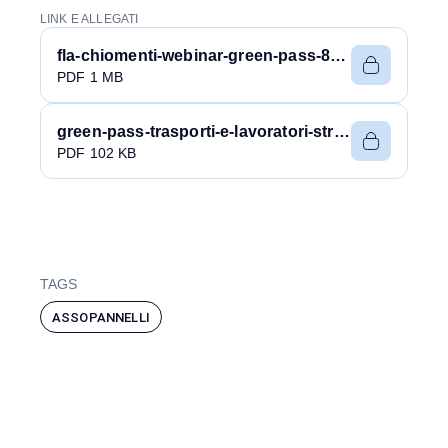
LINK E ALLEGATI
fla-chiomenti-webinar-green-pass-8-ott-21_14395100.pdf
PDF 1 MB
green-pass-trasporti-e-lavoratori-stranieri_542540066.pdf
PDF 102 KB
TAGS
ASSOPANNELLI