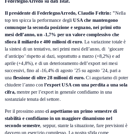
FederlegnoArredo su dati Istat.
Il presidente di FederlegnoArredo, Claudio Feltrin: "
Nella
top ten spicca la performance degli
USA che mantengono
comunque la seconda posizione e segnano, nei primi otto
mesi dell’anno, un -1,7% per un valore complessivo che
sfiora il miliardo e 400 milioni di euro
. La variazione totale è
la sintesi di un tentativo, nei primi mesi dell’anno, di ‘giocare
d’anticipo’ rispetto ai dazi, soprattutto a marzo (+8,2%) e ad
aprile (+4,8%), e di un deterioramento dell’export nei mesi
successivi, fino al -16,4% di agosto ’25 su agosto ’24, pari a
una
flessione di oltre 28 milioni di euro.
Ci auguriamo di poter
chiudere l’anno con
l’export USA con una perdita a una sola
cifra,
mentre per l’export in generale confidiamo in una
sostanziale tenuta del settore.
Per il prossimo anno
ci aspettiamo un primo semestre di
stabilità e confidiamo in un maggiore dinamismo nel
secondo semestre
, seppur, stante la situazione, fare previsioni è
davvero un esercizio complesso. La nostra sfida come