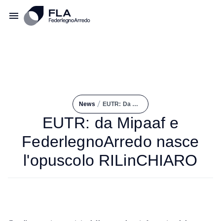
/
News
EUTR: Da Mipaaf e FederlegnoArredo Nasce L'opuscolo RILinCHIARO
EUTR: da Mipaaf e
FederlegnoArredo nasce
l'opuscolo RILinCHIARO