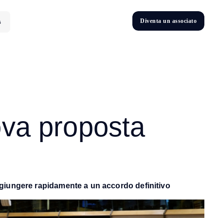
D
i
v
e
n
t
a
u
n
a
s
s
o
c
i
a
t
o
s
D
n
v
e
t
i
va proposta
giungere rapidamente a un accordo definitivo