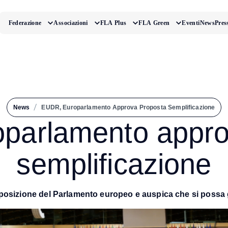
Federazione
Associazioni
FLA Plus
FLA Green
Eventi
News
Pres
/
News
EUDR, Europarlamento Approva Proposta Semplificazione
parlamento appro
semplificazione
posizione del Parlamento europeo e auspica che si possa 