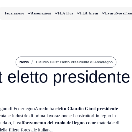
Federazione
Associazioni
FLA Plus
FLA Green
Eventi
News
Pres
/
News
Claudio Giust Eletto Presidente di Assolegno
 eletto president
legno di FederlegnoArredo ha
eletto Claudio Giust presidente
nta le industrie di prima lavorazione e i costruttori in legno in
andato, il
rafforzamento del ruolo del legno
come materiale di
lla filiera forestale italiana.