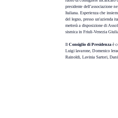
ruolo di consigliere incaricato
presidente dell’associazione n
Italiana. Esperienza che insieme
del legno, presso un'azienda ita
metterà a disposizione di Assol
sismica in Friuli-Venezia Giuli
Il
Consiglio di Presidenza
è c
Luigi lavarone, Domenico lerac
Rainoldi, Lavinia Sartori, Dani