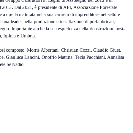
 del Gruppo Costruttori in Legno di Assolegno nel 2012 e di
el 2013. Dal 2021, è presidente di AFI, Associazione Forestale
 a quella maturata nella sua carriera di imprenditore nel settore
liana leader nella produzione e installazione di prefabbricati,
egno. Importante anche la sua esperienza nella ricostruzione post-
a, Irpinia e Umbria.
osì composto: Morris Albertani, Christian Cozzi, Claudio Giust,
e, Gianluca Lancini, Onofrio Mattina, Tecla Pacchiani, Annalisa
ele Servadio.