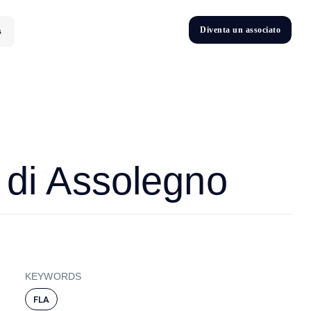
D
i
v
e
n
t
a
u
n
a
s
s
o
c
i
a
t
o
s
D
n
v
e
t
i
e di Assolegno
KEYWORDS
FLA