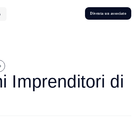
D
i
v
e
n
t
a
u
n
a
s
s
o
c
i
a
t
o
s
D
n
v
e
t
i
o
 Imprenditori di
o