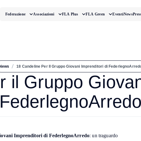
Federazione
Associazioni
FLA Plus
FLA Green
Eventi
News
Pres
/
News
18 Candeline Per Il Gruppo Giovani Imprenditori di FederlegnoArred
r il Gruppo Giovani
FederlegnoArred
ovani Imprenditori di FederlegnoArredo
: un traguardo