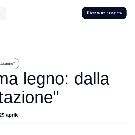
D
i
v
e
n
t
a
u
n
a
s
s
o
c
i
a
t
o
s
D
n
v
e
t
i
ttazione"
a legno: dalla
ttazione"
29 aprile