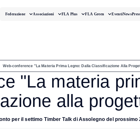
Federazione
Associazioni
FLA Plus
FLA Green
Eventi
News
Pres
/
Web-conference "La Materia Prima Legno: Dalla Classificazione Alla Proge
e "La materia prim
cazione alla proge
onto per il settimo Timber Talk di Assolegno del prossimo 