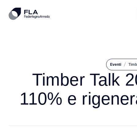
/
Eventi
Timb
Timber Talk 
110% e rigenera