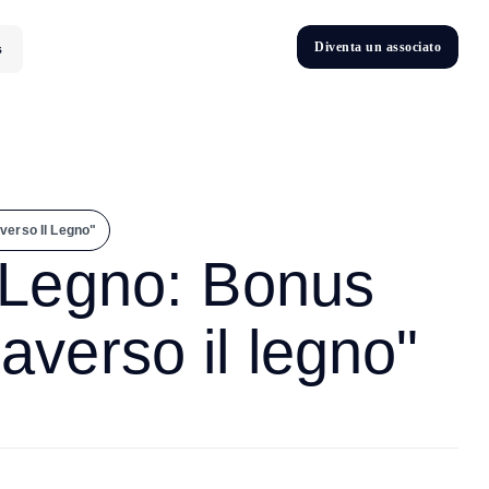
D
i
v
e
n
t
a
u
n
a
s
s
o
c
i
a
t
o
s
D
n
v
e
t
i
verso Il Legno"
 Legno: Bonus
averso il legno"