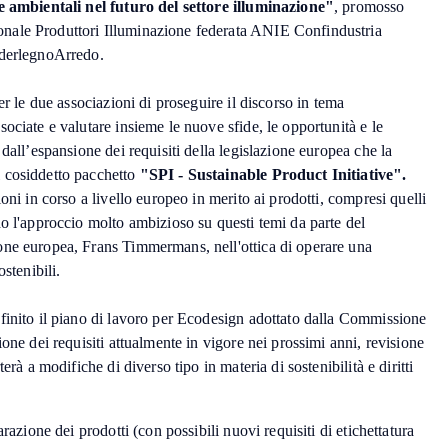
te ambientali nel futuro del settore illuminazione"
, promosso
nale Produttori Illuminazione federata ANIE Confindustria
ederlegnoArredo.
er le due associazioni di proseguire il discorso in tema
ociate e valutare insieme le nuove sfide, le opportunità e le
dall’espansione dei requisiti della legislazione europea che la
 cosiddetto pacchetto
"SPI - Sustainable Product Initiative".
oni in corso a livello europeo in merito ai prodotti, compresi quelli
o l'approccio molto ambizioso su questi temi da parte del
ne europea, Frans Timmermans, nell'ottica di operare una
stenibili.
finito il piano di lavoro per Ecodesign adottato dalla Commissione
one dei requisiti attualmente in vigore nei prossimi anni, revisione
erà a modifiche di diverso tipo in materia di sostenibilità e diritti
arazione dei prodotti (con possibili nuovi requisiti di etichettatura