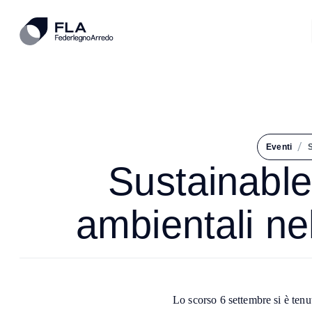
/
Eventi
S
Sustainable 
ambientali nel
Lo scorso 6 settembre si è ten