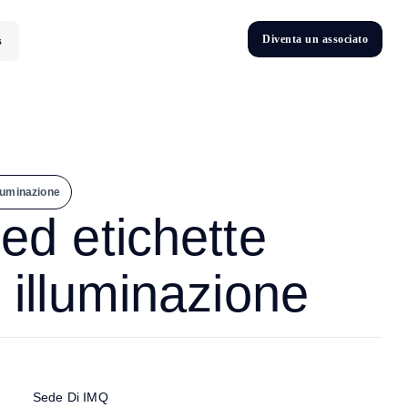
D
i
v
e
n
t
a
u
n
a
s
s
o
c
i
a
t
o
s
D
n
v
e
t
i
lluminazione
 ed etichette
e illuminazione
Sede Di IMQ