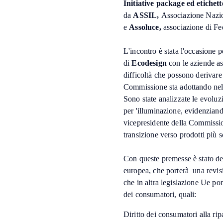
Initiative package ed etichet
da
ASSIL,
Associazione Nazio
e
Assoluce,
associazione di F
L'incontro è stata l'occasione p
di
Ecodesign
con le aziende ass
difficoltà che possono derivare 
Commissione sta adottando nel
Sono state analizzate le evoluzi
per 'illuminazione, evidenziand
vicepresidente della Commissio
transizione verso prodotti più so
Con queste premesse è stato de
europea, che porterà una revisi
che in altra legislazione Ue port
dei consumatori, quali:
Diritto dei consumatori alla rip