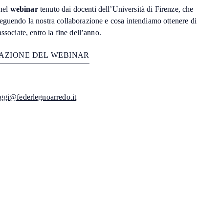
 nel
webinar
tenuto dai
docenti dell’Università di Firenze, che
eguendo la nostra collaborazione e cosa intendiamo ottenere di
ssociate, entro la fine dell’anno.
A
Z
I
O
N
E
D
E
L
W
E
B
I
N
A
R
G
U
A
D
A
A
G
A
O
N
D
R
R
R
L
E
T
Z
E
S
I
I
ggi@federlegnoarredo.it