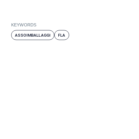
KEYWORDS
ASSOIMBALLAGGI
FLA
W
N
A
B
R
E
L
E
I