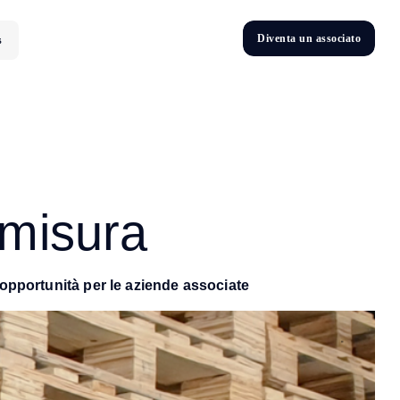
D
i
v
e
n
t
a
u
n
a
s
s
o
c
i
a
t
o
s
D
n
v
e
t
i
 misura
 opportunità per le aziende associate