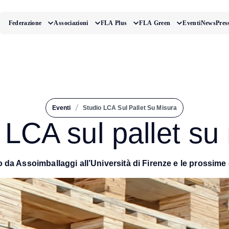
Federazione
Associazioni
FLA Plus
FLA Green
Eventi
News
Pres
/
Eventi
Studio LCA Sul Pallet Su Misura
 LCA sul pallet su
to da Assoimballaggi all’Università di Firenze e le prossime