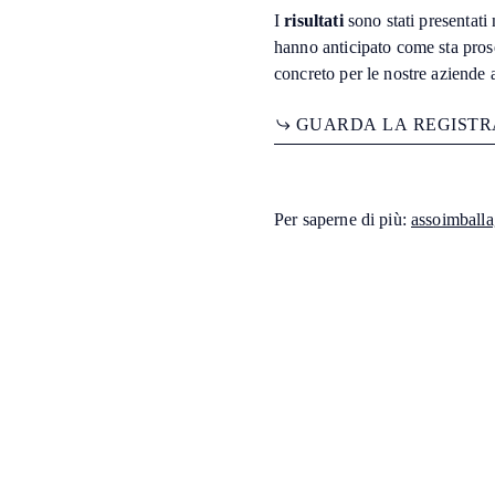
I
risultati
sono stati presentati
hanno anticipato come sta pros
concreto per le nostre aziende a
G
U
A
R
D
A
L
A
R
E
G
I
S
T
R
Per saperne di più:
assoimballa