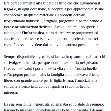
Era particolarmente affascinato da tutto ciò che riguardava il
legno
e, in ogni occasione, si adoprava per approfondire le sue
conoscenze su questo materiale e i prodotti derivati,
frequentando industriali, artigiani, progettisti o partecipando a
fiere e manifestazioni dedicate. Aveva, inoltre, uno speciale
talento per l’
informatica
, tanto da realizzare programmi ed
applicativi per diverse istituzioni, ed era un eclettico musicista
come è possibile vedere dai suoi video ancora presenti in rete.
Sempre disponibile e gentile, si faceva in quattro per aiutare chi
si rivolgeva a lui, sia per questioni di lavoro sia nel privato.
Credeva nei
valori
portanti della vita come l’onestà intellettuale
e l’impegno professionale, la famiglia a cui dedicava il tempo
libero con grande amore per la figlia Eliana, l’amicizia e la
solidarietà verso tanti con cui spartiva i suoi molteplici
interessi.
La sua sensibilità, generosità ed empatia sono state di esempio,
lasciando un segno indelebile in chi lo ha conosciuto. Gli amici