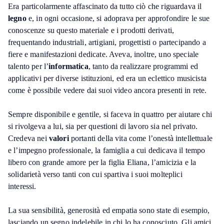
Era particolarmente affascinato da tutto ciò che riguardava il
legno
e, in ogni occasione, si adoprava per approfondire le sue
conoscenze su questo materiale e i prodotti derivati,
frequentando industriali, artigiani, progettisti o partecipando a
fiere e manifestazioni dedicate. Aveva, inoltre, uno speciale
talento per l’
informatica
, tanto da realizzare programmi ed
applicativi per diverse istituzioni, ed era un eclettico musicista
come è possibile vedere dai suoi video ancora presenti in rete.
Sempre disponibile e gentile, si faceva in quattro per aiutare chi
si rivolgeva a lui, sia per questioni di lavoro sia nel privato.
Credeva nei
valori
portanti della vita come l’onestà intellettuale
e l’impegno professionale, la famiglia a cui dedicava il tempo
libero con grande amore per la figlia Eliana, l’amicizia e la
solidarietà verso tanti con cui spartiva i suoi molteplici
interessi.
La sua sensibilità, generosità ed empatia sono state di esempio,
lasciando un segno indelebile in chi lo ha conosciuto. Gli amici