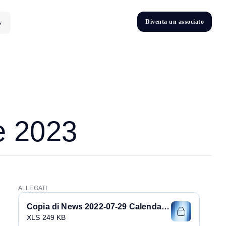
D
i
v
e
n
t
a
u
n
a
s
s
o
c
i
a
t
o
s
D
n
v
e
t
i
he 2023
ALLEGATI
Copia di News 2022-07-29 Calendario_nazionale-ITA_2023-Versione-27072022
XLS 249 KB