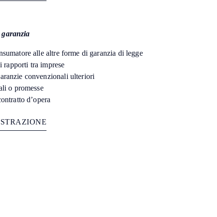
G
U
A
D
A
Q
U
A
G
A
O
N
R
R
R
L
E
T
Z
E
S
I
I
I
i garanzia
nsumatore alle altre forme di garanzia di legge
i rapporti tra imprese
aranzie convenzionali ulteriori
ali o promesse
contratto d’opera
I
S
T
R
A
Z
I
O
N
E
G
U
A
D
A
Q
U
A
G
A
O
N
R
R
R
L
E
T
Z
E
S
I
I
I