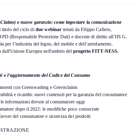
 Claims) e nuove garanzie: come impostare la comunicazione
l titolo del ciclo di
due webinar
tenuti da Filippo Cafiero,
PD (Responsabile Protezione Dati) e docente di diritto all’IIS G.
la per l’industria del legno, del mobile e dell’arredamento.
ata dall'Unione Europea nell'ambito del
progetto FITT-NESS.
26 e l’aggiornamento del Codice del Consumo
tamenti con Greenwashng e Greenclaims
rabilità e ricambi: nuovi contenuti per la garanzia del consumatore
 le informazioni dovute al consumatore oggi
umatore dopo il 2022: le modifiche poco conosciute
n favore del consumatore e sicurezza dei prodotti
I
S
T
R
A
Z
I
O
N
E