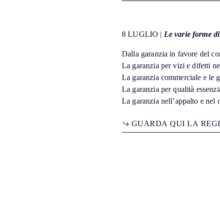
8 LUGLIO |
Le varie forme d
Dalla garanzia in favore del co
La garanzia per vizi e difetti ne
La garanzia commerciale e le g
La garanzia per qualità essenzi
La garanzia nell’appalto e nel 
G
U
A
R
D
A
Q
U
I
L
A
R
E
G