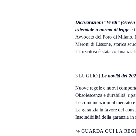
Dichiarazioni “Verdi” (Green
aziendale a norma di legge
è i
Avvocato del Foro di Milano, R
Meroni di Lissone, storica scuo
L'iniziativa è stata co-finanzi
3 LUGLIO |
Le novità del 20
Nuove regole e nuovi compor
Obsolescenza e durabilità, ripa
Le comunicazioni al mercato e
La garanzia in favore del cons
Inscindibilità della garanzia i
G
U
A
R
D
A
Q
U
I
L
A
R
E
G