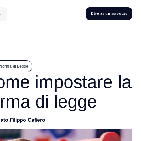
D
i
v
e
n
t
a
u
n
a
s
s
o
c
i
a
t
o
s
D
n
v
e
t
i
 Norma di Legge
ome impostare la
rma di legge
ato Filippo Cafiero