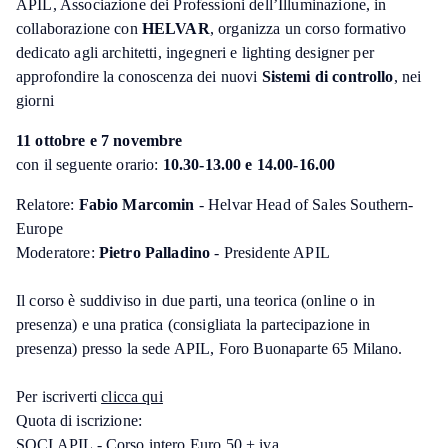
APIL, Associazione dei Professioni dell’Illuminazione, in
collaborazione con
HELVAR
, organizza un corso formativo
dedicato agli architetti, ingegneri e lighting designer per
approfondire la conoscenza dei nuovi
Sistemi di controllo
, nei
giorni
11 ottobre e 7 novembre
con il seguente orario:
10.30-13.00 e 14.00-16.00
Relatore:
Fabio Marcomin
- Helvar Head of Sales Southern-
Europe
Moderatore:
Pietro Palladino
- Presidente APIL
Il corso è suddiviso in due parti, una teorica (online o in
presenza) e una pratica (consigliata la partecipazione in
presenza) presso la sede APIL, Foro Buonaparte 65 Milano.
Per iscriverti
clicca qui
Quota di iscrizione:
SOCI APIL - Corso intero Euro 50 + iva