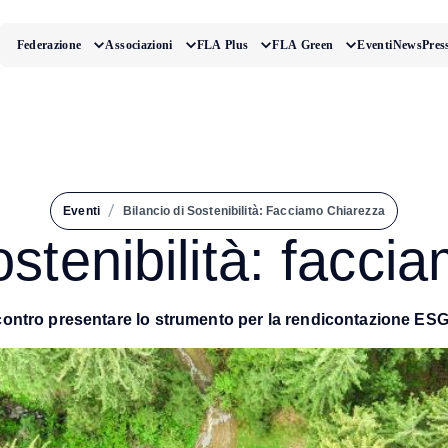
Federazione
Associazioni
FLA Plus
FLA Green
Eventi
News
Pres
/
Eventi
Bilancio di Sostenibilità: Facciamo Chiarezza
ostenibilità: facc
ncontro presentare lo strumento per la rendicontazione E