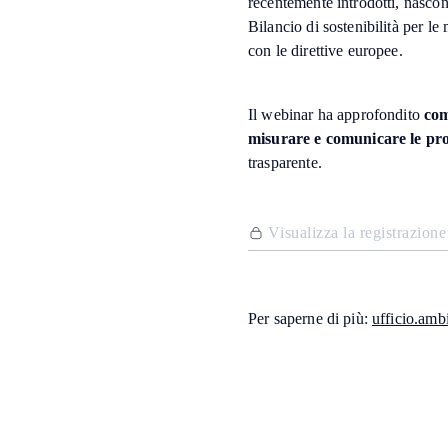
recentemente introdotti, nascono
Bilancio di sostenibilità per l
con le direttive europee.
Il webinar ha approfondito
com
misurare e comunicare le p
trasparente.
V
i
s
u
a
l
i
z
z
a
l
a
r
e
g
i
s
t
r
a
z
i
o
n
e
Per saperne di più:
ufficio.amb