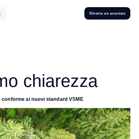
D
i
v
e
n
t
a
u
n
a
s
s
o
c
i
a
t
o
s
D
n
v
e
t
i
iamo chiarezza
SG conforme ai nuovi standard VSME