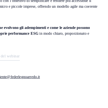
 con l’obiettivo di semplificare e rendere più accessibile il
e micro e piccole imprese, offrendo un modello agile ma coerente
e evolvono gli adempimenti e come le aziende possono
roprie performance ESG
in modo chiaro, proporzionato e
d
e
l
w
e
b
i
n
a
r
V
w
u
g
o
n
d
b
n
a
z
z
a
a
e
a
z
e
e
e
a
s
s
r
r
r
i
l
i
l
i
t
i
l
i
iente@federlegnoarredo.it