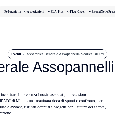
Federazione
Associazioni
FLA Plus
FLA Green
Eventi
News
Pres
/
Eventi
Assemblea Generale Assopannelli - Scarica Gli Atti
ale Assopannelli - 
ncontrare in presenza i nostri associati, in occasione
l’ADI di Milano una mattinata ricca di spunti e confronto, per
use e avviate, risultati ottenuti e progetti per il futuro del settore,
razione.