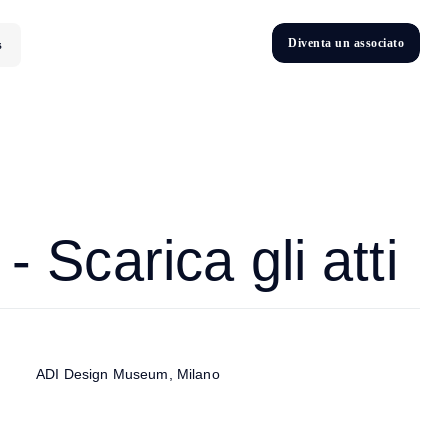
D
i
v
e
n
t
a
u
n
a
s
s
o
c
i
a
t
o
s
D
n
v
e
t
i
Scarica gli atti
ADI Design Museum, Milano