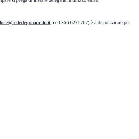
ipare si prega di inviare delega all'indirizzo email:
luce@federlegnoarredo.it
, cell 366 6271767) è a disposizione per