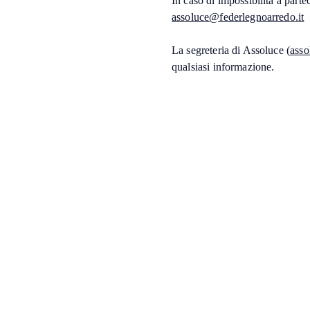
In caso di impossibilità a partec
assoluce@federlegnoarredo.it
La segreteria di Assoluce (
asso
qualsiasi informazione.