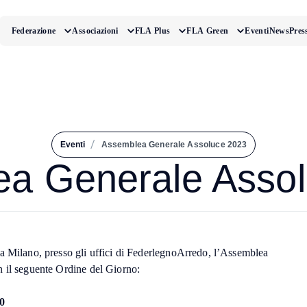
Federazione
Associazioni
FLA Plus
FLA Green
Eventi
News
Pres
/
Eventi
Assemblea Generale Assoluce 2023
a Generale Asso
à a Milano, presso gli uffici di FederlegnoArredo, l’Assemblea
 il seguente Ordine del Giorno:
0