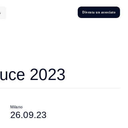
D
i
v
e
n
t
a
u
n
a
s
s
o
c
i
a
t
o
s
D
n
v
e
t
i
luce 2023
Milano
26.09.23