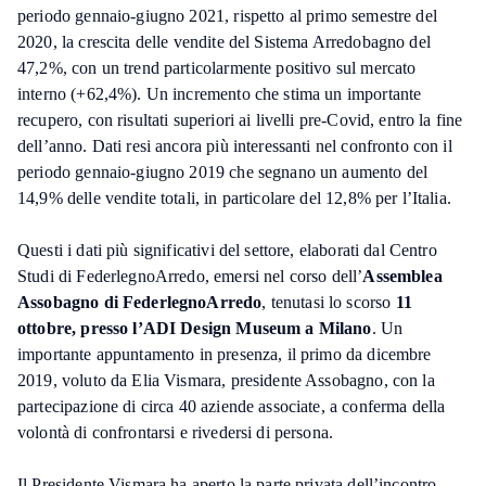
periodo gennaio-giugno 2021, rispetto al primo semestre del
2020, la crescita delle vendite del Sistema Arredobagno del
47,2%, con un trend particolarmente positivo sul mercato
interno (+62,4%). Un incremento che stima un importante
recupero, con risultati superiori ai livelli pre-Covid, entro la fine
dell’anno. Dati resi ancora più interessanti nel confronto con il
periodo gennaio-giugno 2019 che segnano un aumento del
14,9% delle vendite totali, in particolare del 12,8% per l’Italia.
Questi i dati più significativi del settore, elaborati dal Centro
Studi di FederlegnoArredo, emersi nel corso dell’
Assemblea
Assobagno di FederlegnoArredo
, tenutasi lo scorso
11
ottobre, presso l’ADI Design Museum a Milano
. Un
importante appuntamento in presenza, il primo da dicembre
2019, voluto da Elia Vismara, presidente Assobagno, con la
partecipazione di circa 40 aziende associate, a conferma della
volontà di confrontarsi e rivedersi di persona.
Il Presidente Vismara ha aperto la parte privata dell’incontro