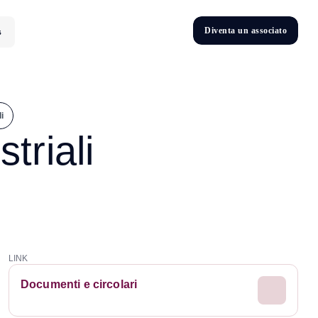
D
i
v
e
n
t
a
u
n
a
s
s
o
c
i
a
t
o
s
D
n
v
e
t
i
i
triali
LINK
Documenti e circolari