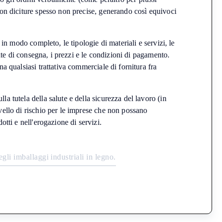
 con diciture spesso non precise, generando così equivoci
.
, in modo completo, le tipologie di materiali e servizi, le
 date di consegna, i prezzi e le condizioni di pagamento.
na qualsiasi trattativa commerciale di fornitura fra
la tutela della salute e della sicurezza del lavoro (in
ivello di rischio per le imprese che non possano
otti e nell'erogazione di servizi.
e
g
l
i
i
m
b
a
l
l
a
g
g
i
i
n
d
u
s
t
r
i
a
l
i
i
n
l
e
g
n
o
.
C
C
o
n
d
o
n
g
n
d
o
n
z
e
e
a
a
r
r
i
i
i
l
i
i
t
t
t