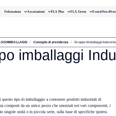
Federazione
Associazioni
FLA Plus
FLA Green
Eventi
News
Pres
/
/
ASSOIMBALLAGGI
Consiglio di presidenza
Gruppo Imballaggi Industrial
o imballaggi Indus
di questo tipo di imballaggio a contenere prodotti industriali di
 sia composti da un unico pezzo che smontati nei vari componenti, i
n singole unità o in piccola serie, sulla base di specifiche ipotesi.