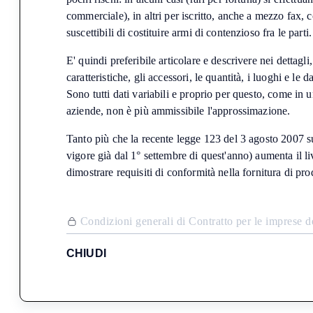
commerciale), in altri per iscritto, anche a mezzo fax,
suscettibili di costituire armi di contenzioso fra le parti
E' quindi preferibile articolare e descrivere nei dettagli
caratteristiche, gli accessori, le quantità, i luoghi e le
Sono tutti dati variabili e proprio per questo, come in u
aziende, non è più ammissibile l'approssimazione.
Tanto più che la recente legge 123 del 3 agosto 2007 sul
vigore già dal 1° settembre di quest'anno) aumenta il l
dimostrare requisiti di conformità nella fornitura di prod
C
o
n
d
i
z
i
o
n
i
g
e
n
e
r
a
l
i
d
i
C
o
n
t
r
a
t
t
o
p
e
r
l
e
i
m
p
r
e
s
e
d
CHIUDI