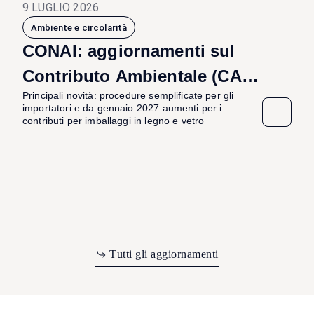
9 LUGLIO 2026
Ambiente e circolarità
CONAI: aggiornamenti sul
Contributo Ambientale (CAC)
Principali novità: procedure semplificate per gli
2026 e variazioni dal 2027
importatori e da gennaio 2027 aumenti per i
contributi per imballaggi in legno e vetro
T
u
t
t
i
g
l
i
a
g
g
i
o
r
n
a
m
e
n
t
i
m
T
u
g
g
g
o
n
a
a
r
t
t
i
l
i
i