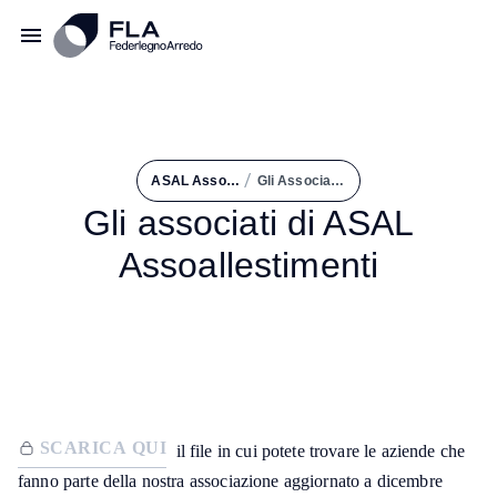
/
ASAL Assoallestimenti
Gli Associati di ASAL Assoallestimenti
Gli associati di ASAL
Assoallestimenti
SCARICA QUI
SCARICA QUI
il file in cui potete trovare le aziende che
fanno parte della nostra associazione aggiornato a dicembre